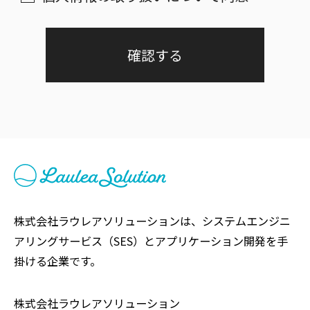
当社は、個人情報の保護に関して、
組織的、物理的、人的、技術的に適
切な対策を実施し、当社の取り扱う
個人情報の漏えい、滅失又はき損の
防止その他の個人情報の安全管理の
ために必要かつ適切な措置を講ずる
ものとします。
３.個人情報の取得等の遵守事項
株式会社ラウレアソリューションは、システムエンジニ
当社による個人情報の取得、利用、
アリングサービス（SES）とアプリケーション開発を手
掛ける企業です。
提供については、以下の事項を遵守
します。
株式会社ラウレアソリューション