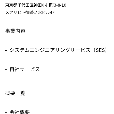
東京都千代田区神田小川町3-8-10
当社は、当社が管理する
メアリヒト御茶ノ水ビル4F
lausol.com（以下「本サイト」とい
います。）の運営に必要な範囲で、
事業内容
本サイトの一般利用者（以下「ユー
ザー」といいます。）から、「お問
システムエンジニアリングサービス（SES）
合せ」「採用情報/エントリー」に
係る個人情報を取得することがあり
自社サービス
ます。
当社は、当社が取得した個人情報に
ついて、法令に定める場合又は本人
概要一覧
の同意を得た場合を除き、以下に定
める利用目的の達成に必要な範囲を
会社概要